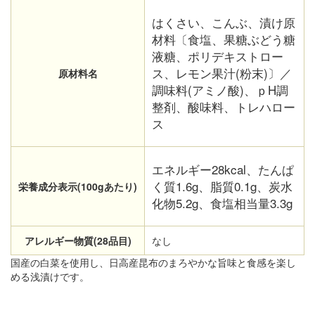
はくさい、こんぶ、漬け原
材料〔食塩、果糖ぶどう糖
液糖、ポリデキストロー
ス、レモン果汁(粉末)〕／
原材料名
調味料(アミノ酸)、ｐH調
整剤、酸味料、トレハロー
ス
エネルギー28kcal、たんぱ
く質1.6g、脂質0.1g、炭水
栄養成分表示(100gあたり)
化物5.2g、食塩相当量3.3g
アレルギー物質(28品目)
なし
国産の白菜を使用し、日高産昆布のまろやかな旨味と食感を楽し
める浅漬けです。