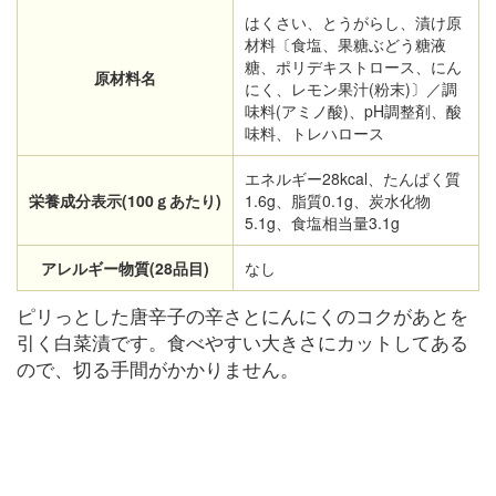
はくさい、とうがらし、漬け原
材料〔食塩、果糖ぶどう糖液
糖、ポリデキストロース、にん
原材料名
にく、レモン果汁(粉末)〕／調
味料(アミノ酸)、pH調整剤、酸
味料、トレハロース
エネルギー28kcal、たんぱく質
栄養成分表示(100ｇあたり)
1.6g、脂質0.1g、炭水化物
5.1g、食塩相当量3.1g
アレルギー物質(28品目)
なし
ピリっとした唐辛子の辛さとにんにくのコクがあとを
引く白菜漬です。食べやすい大きさにカットしてある
ので、切る手間がかかりません。