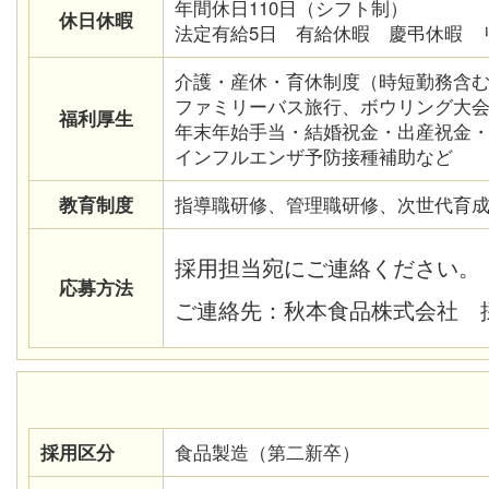
年間休日110日（シフト制）
休日休暇
法定有給5日 有給休暇 慶弔休暇 
介護・産休・育休制度（時短勤務含
ファミリーバス旅行、ボウリング大
福利厚生
年末年始手当・結婚祝金・出産祝金
インフルエンザ予防接種補助など
教育制度
指導職研修、管理職研修、次世代育
採用担当宛にご連絡ください。
応募方法
ご連絡先：秋本食品株式会社 採用担当
採用区分
食品製造（第二新卒）