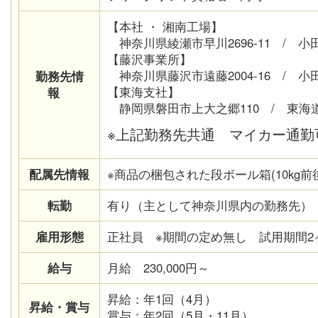
【本社 ・ 湘南工場】
神奈川県綾瀬市早川2696-11 / 
【藤沢事業所】
神奈川県藤沢市遠藤2004-16 / 
勤務先情
【東海支社】
報
静岡県磐田市上大之郷110 / 東海
※上記勤務先共通 マイカー通勤
配属先情報
※商品の梱包された段ボール箱(10kg
転勤
有り（主として神奈川県内の勤務先）
雇用形態
正社員 ※期間の定め無し 試用期間
給与
月給 230,000円～
昇給：年1回（4月）
昇給・賞与
賞与：年2回（5月・11月）