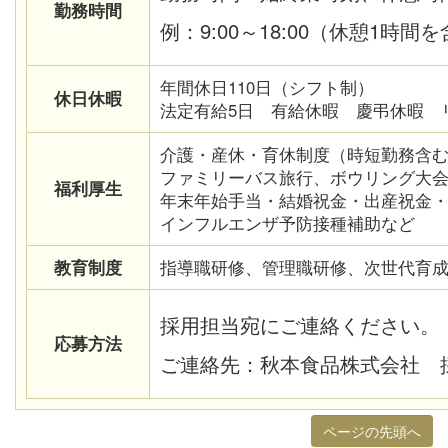
勤務時間
例：9:00～18:00（休憩1時間
年間休日110日（シフト制）
休日休暇
法定有給5日 有給休暇 慶弔休暇 
介護・産休・育休制度（時短勤務含
ファミリーバス旅行、ボウリング大
福利厚生
年末年始手当・結婚祝金・出産祝金
インフルエンザ予防接種補助など
教育制度
指導職研修、管理職研修、次世代育
採用担当宛にご連絡ください。
応募方法
ご連絡先：秋本食品株式会社 採用担当
ページの先頭へ