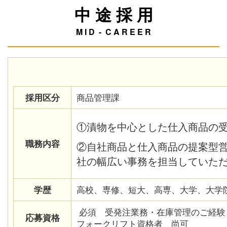
中 途 採 用
M I D - C A R E E R
採用区分
商品管理課
①漬物を中心とした仕入商品の
職務内容
②自社商品と仕入商品の提案型
社の幅広い事務を担当していた
学歴
高校、専修、短大、高専、大学、大学
必須 受発注業務・在庫管理のご経験
応募資格
フォークリフト資格者 尚可