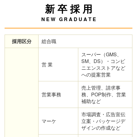
新 卒 採 用
N E W G R A D U A T E
採用区分
総合職
スーパー（GMS、
SM、DS）・コンビ
営 業
ニエンスストアなど
への提案営業
売上管理、請求事
営業事務
務、POP制作、営業
補助など
市場調査・広告宣伝
マーケ
立案・パッケージデ
ザインの作成など