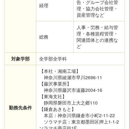
告・グループ会社管
経理
理・協力会社管理・
資産管理など
人事・労務・給与管
理・各種規程管理・
総務
関連団体との連携な
ど
対象学部
全学部全学科
【本社・湘南工場】
神奈川県綾瀬市早川2696-11
【藤沢事業所】
神奈川県藤沢市遠藤2004-16
【東海支社】
静岡県磐田市上大之郷110
勤務
先条件
【鎌倉あきもと】
本店：神奈川県鎌倉市小町2-11-22
ソラマチ店：東京都墨田区押上1-1-2
ソラマチ商店街1F