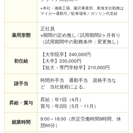
※本社・湘南工場、藤沢事業所、東海支社勤務は
マイカー通勤可／駐車場有／ガソリン代支給
正社員
雇用形態
※期間の定め無し / 試用期間2ヶ月有り
（試用期間中の勤務条件：変更無し）
【大学院卒】240,000円
初任給
【大卒】230,000円
【短大・専門学校卒】210,000円
時間外手当 通勤手当 資格手当な
諸手当
ど 当社規程による。
昇給：年1回（4月）
昇給・賞与
賞与：年2回（5月・11月）
9:00～18:00（所定労働時間8時間、休
就業時間
憩60分）